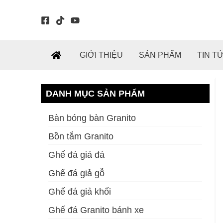
Nhảy
tới
nội
dung
GIỚI THIỆU
SẢN PHẨM
TIN T
DANH MỤC SẢN PHẨM
Bàn bóng bàn Granito
Bồn tắm Granito
Ghế đá giả đá
Ghế đá giả gỗ
Ghế đá giả khối
Ghế đá Granito bánh xe