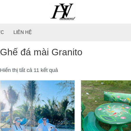
Đã
sắp
xếp
theo
mới
nhất
ỨC
LIÊN HỆ
Ghế đá mài Granito
Hiển thị tất cả 11 kết quả