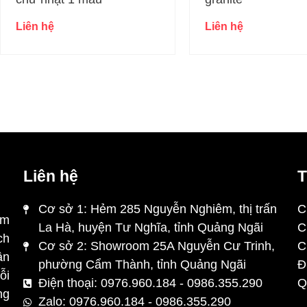
Liên hệ
Liên hệ
Liên hệ
T
Cơ sở 1: Hẻm 285 Nguyễn Nghiêm, thị trấn
C
ẩm
La Hà, huyện Tư Nghĩa, tỉnh Quảng Ngãi
C
ch
Cơ sở 2: Showroom 25A Nguyễn Cư Trinh,
C
ân
phường Cẩm Thành, tỉnh Quảng Ngãi
Đ
ỗi
Điện thoại: 0976.960.184 - 0986.355.290
Q
ng
Zalo: 0976.960.184 - 0986.355.290